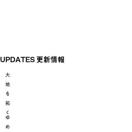
UPDATES
更新情報
大
地
を
拓
く
ゆ
め